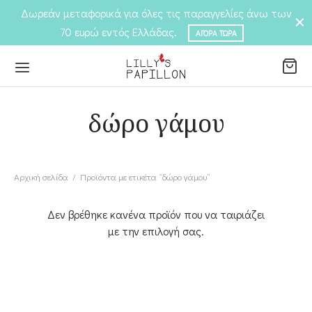
Δωρεάν μεταφορικά για όλες τις παραγγελίες άνω των
70 ευρώ εντός Ελλάδας.
ΑΓΟΡΆ ΤΏΡΑ
δώρο γάμου
Back
Back
ΆΣΤΗΜΑ
Αρχική σελίδα
/
Προϊόντα με ετικέτα “δώρο γάμου”
ΓΟΡΊΕΣ
Δεν βρέθηκε κανένα προϊόν που να ταιριάζει
ιόλια
ΓΟΡΊΕΣ
με την επιλογή σας.
λαρίκια