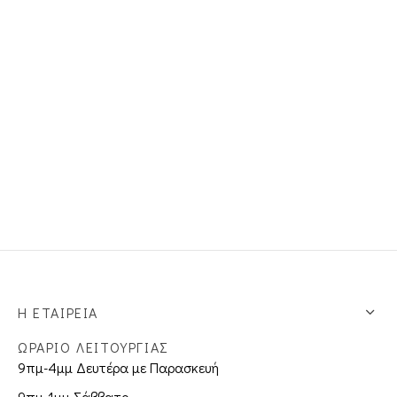
υλίδια
υλίδια Fidget
ίτσες
καιρινές Συλλογές
Η ΕΤΑΙΡΕΊΑ
ΩΡΑΡΙΟ ΛΕΙΤΟΥΡΓΙΑΣ
9πμ-4μμ Δευτέρα με Παρασκευή
9πμ-1μμ Σάββατο