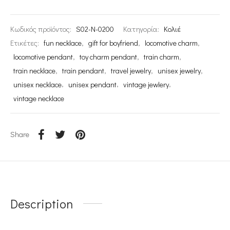
Κωδικός προϊόντος:
S02-N-0200
Κατηγορία:
Κολιέ
Ετικέτες:
fun necklace
,
gift for boyfriend
,
locomotive charm
,
locomotive pendant
,
toy charm pendant
,
train charm
,
train necklace
,
train pendant
,
travel jewelry
,
unisex jewelry
,
unisex necklace
,
unisex pendant
,
vintage jewlery
,
vintage necklace
Share
Description