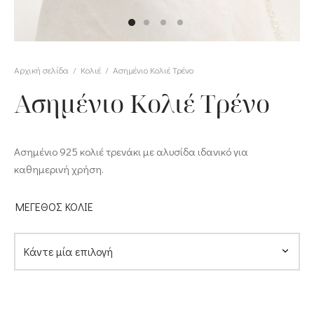
υλίδια
υλίδια Fidget
Αρχική σελίδα
/
Κολιέ
/
Ασημένιο Κολιέ Τρένο
ίτσες
Ασημένιο Κολιέ Τρένο
καιρινές Συλλογές
Ασημένιο 925 κολιέ τρενάκι με αλυσίδα ιδανικό για
καθημερινή χρήση.
ΜΕΓΕΘΟΣ ΚΟΛΙΕ