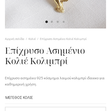
υλίδια
υλίδια Fidget
ίτσες
Αρχική σελίδα
/
Κολιέ
/
Επίχρυσο Ασημένιο Κολιέ Κολιμπρί
καιρινές Συλλογές
Επίχρυσο Ασημένιο
Κολιέ Κολιμπρί
Επίχρυσο ασημένιο 925 κόσμημα λαιμού κολιμπρί ιδανικο για
καθημερινή χρήση.
ΜΕΓΕΘΟΣ ΚΟΛΙΕ