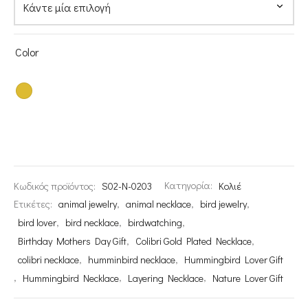
Color
Κωδικός προϊόντος:
S02-N-0203
Κατηγορία:
Κολιέ
Ετικέτες:
animal jewelry
,
animal necklace
,
bird jewelry
,
bird lover
,
bird necklace
,
birdwatching
,
Birthday Mothers Day Gift
,
Colibri Gold Plated Necklace
,
colibri necklace
,
humminbird necklace
,
Hummingbird Lover Gift
,
Hummingbird Necklace
,
Layering Necklace
,
Nature Lover Gift